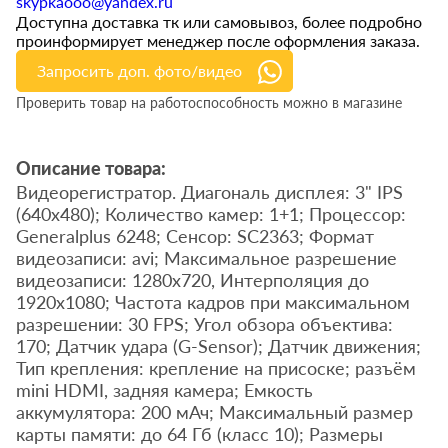
skypkaooo@yandex.ru
Доступна доставка тк или самовывоз, более подробно
проинформирует менеджер после оформления заказа.
Запросить доп. фото/видео
Проверить товар на работоспособность можно в магазине
Описание товара:
Видеорегистратор. Диагональ дисплея: 3" IPS
(640x480); Количество камер: 1+1; Процессор:
Generalplus 6248; Сенсор: SC2363; Формат
видеозаписи: avi; Максимальное разрешение
видеозаписи: 1280х720, Интерполяция до
1920x1080; Частота кадров при максимальном
разрешении: 30 FPS; Угол обзора объектива:
170; Датчик удара (G-Sensor); Датчик движения;
Тип крепления: крепление на присоске; разъём
mini HDMI, задняя камера; Емкость
аккумулятора: 200 мАч; Максимальный размер
карты памяти: до 64 Гб (класс 10); Размеры