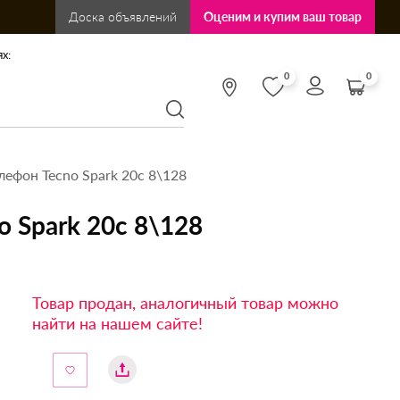
Доска объявлений
Оценим и купим ваш товар
х:
0
0
ефон Tecno Spark 20c 8\128
 Spark 20c 8\128
Товар продан, аналогичный товар можно
найти на нашем сайте!