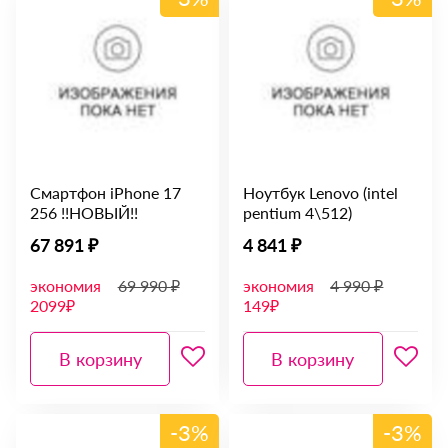
Смартфон iPhone 17
Ноутбук Lenovo (intel
256 !!НОВЫЙ!!
pentium 4\512)
67 891 ₽
4 841 ₽
экономия
69 990 ₽
экономия
4 990 ₽
2099₽
149₽
В корзину
В корзину
-3%
-3%