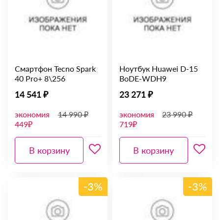
Смартфон Tecno Spark
Ноутбук Huawei D-15
40 Pro+ 8\256
BoDE-WDH9
14 541 ₽
23 271 ₽
экономия
14 990 ₽
экономия
23 990 ₽
449₽
719₽
В корзину
В корзину
-3%
-3%