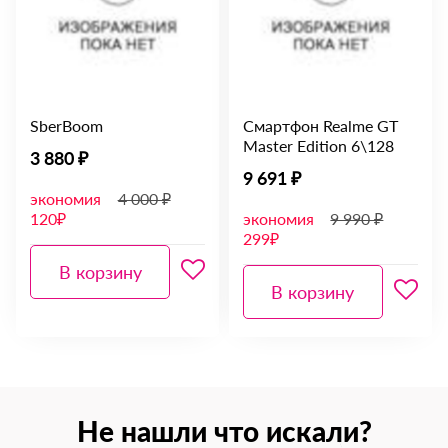
SberBoom
Смартфон Realme GT
Master Edition 6\128
3 880 ₽
9 691 ₽
экономия
4 000 ₽
120₽
экономия
9 990 ₽
299₽
В корзину
В корзину
Не нашли что искали?