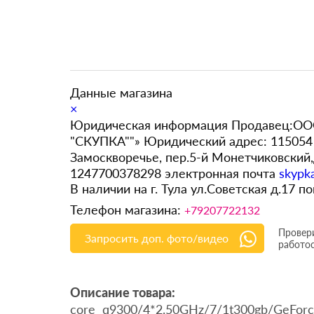
Данные магазина
×
Юридическая информация Продавец:ООО
"СКУПКА""» Юридический адрес: 115054 
Замоскворечье, пер.5-й Монетчиковский
1247700378298 электронная почта
skypk
В наличии на г. Тула ул.Советская д.17 
Телефон магазина:
+79207722132
Провери
Запросить доп. фото/видео
работо
Описание товара:
core q9300/4*2.50GHz/7/1t300gb/GeForc